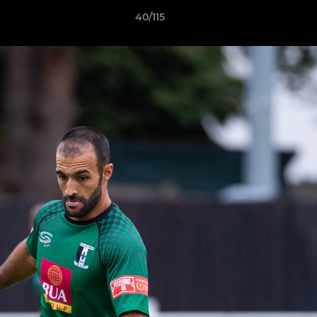
40/115