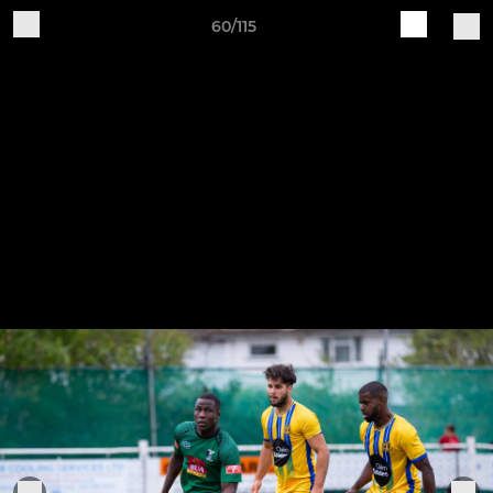
60/115