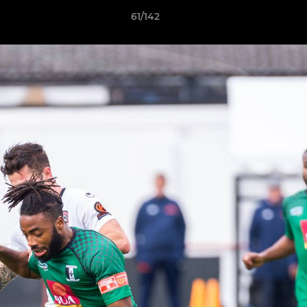
61/142